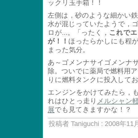
ックリ玉手箱！！
左側は，砂のような細かい
水が混じっていたようで，
ロが...。「ったく，
これでエ
が！！
ほったらかしにも程
まった気分。
あ～ゴメンナサイゴメンナサイ
除。ついでに薬局で燃料用
りに燃料タンクに投入して
エンジンをかけてみたら，
れはひとっ走り
メルシャン
展
でも見てきますかな！？
投稿者 Taniguchi : 2008年11