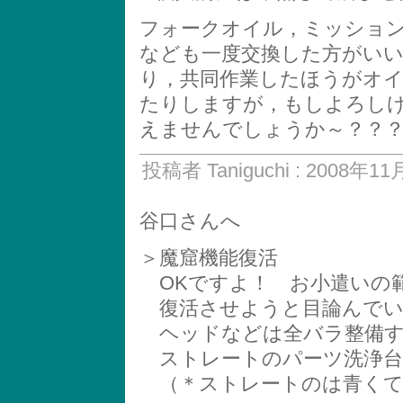
フォークオイル，ミッショ
なども一度交換した方がい
り，共同作業したほうがオ
たりしますが，もしよろしけ
えませんでしょうか～？？？(^^
投稿者 Taniguchi : 2008年11
谷口さんへ
＞魔窟機能復活
OKですよ！ お小遣いの
復活させようと目論んでい
ヘッドなどは全バラ整備す
ストレートのパーツ洗浄台７
（＊ストレートのは青くて