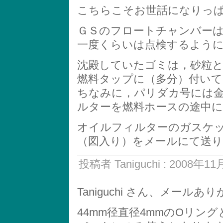
こちらこそお世話になりっぱなしで
ＧＳのフロートチャンバー
一度くらいは点検するよう
沈殿していたゴミは，砂粒
燃料タップに（多分）付い
ちなみに，パリダカ号には
ルターを燃料ホースの途中
オイルフィルターのガスケ
（図入り）をメールにて送
投稿者 Taniguchi : 2008年11
Taniguchi さん、メール
44mm径直径4mmのOリング