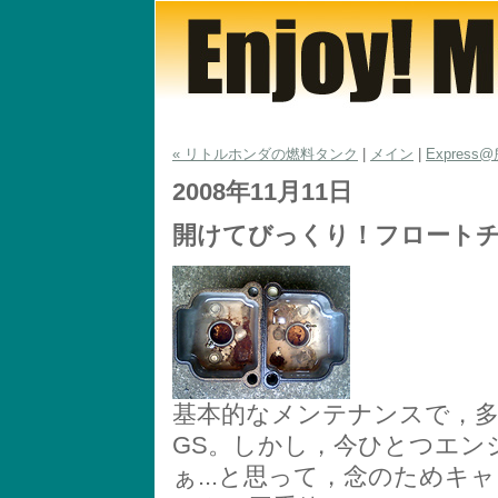
« リトルホンダの燃料タンク
|
メイン
|
Express
2008年11月11日
開けてびっくり！フロート
基本的なメンテナンスで，
GS。しかし，今ひとつエン
ぁ...と思って，念のため