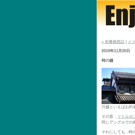
« 初雁橋西詰
|
メ
2010年11月20日
時の鐘
川越といえばお約
その昔，
リトルホ
同じアングルでの
それにしても...時