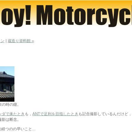
イン
|
蔵造り資料館 »
束の時の鐘。
ンダで来たとき
も，
ANTで足利を目指したとき
も記念撮影しているんだけど，
撮影は断念。
の経つのの早いこと...