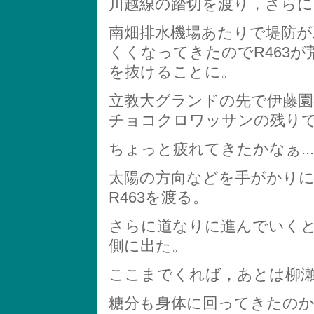
川越線の踏切を渡り，さらに
南畑排水機場あたりで堤防が
くくなってきたのでR463
を抜けることに。
立教大グランドの先で伊藤
チョコクロワッサンの残り
ちょっと疲れてきたかなぁ...
太陽の方向などを手がかりに
R463を渡る。
さらに道なりに進んでいく
側に出た。
ここまでくれば，あとは柳
糖分も身体に回ってきたの