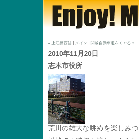
« 上江橋西詰
|
メイン
|
関越自動車道をくぐる »
2010年11月20日
志木市役所
荒川の雄大な眺めを楽しみつ