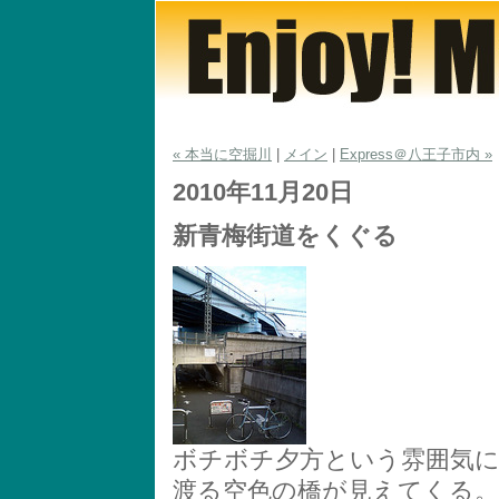
« 本当に空掘川
|
メイン
|
Express＠八王子市内 »
2010年11月20日
新青梅街道をくぐる
ボチボチ夕方という雰囲気に
渡る空色の橋が見えてくる。