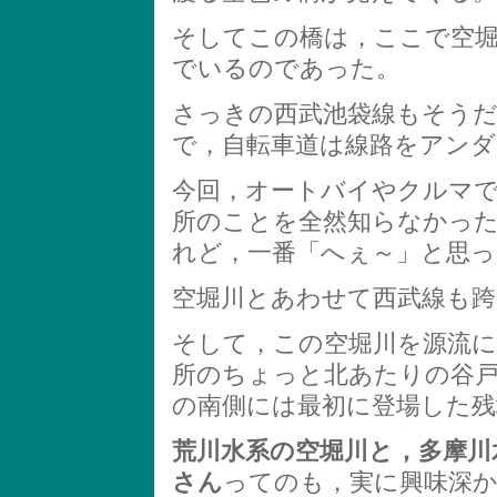
そしてこの橋は，ここで空堀
でいるのであった。
さっきの西武池袋線もそう
で，自転車道は線路をアン
今回，オートバイやクルマ
所のことを全然知らなかっ
れど，一番「へぇ～」と思
空堀川とあわせて西武線も跨い
そして，この空堀川を源流に
所のちょっと北あたりの谷
の南側には最初に登場した残
荒川水系の空堀川と，多摩川
さん
ってのも，実に興味深