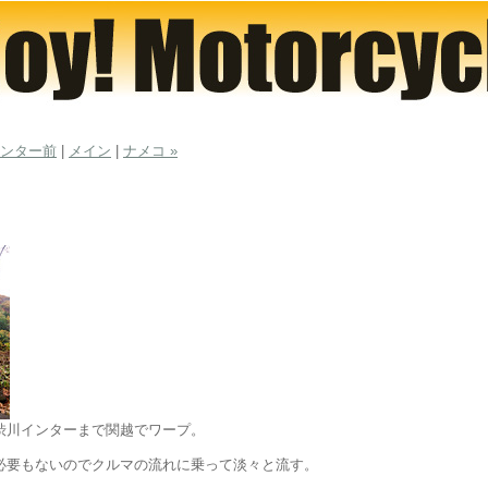
園インター前
|
メイン
|
ナメコ »
渋川インターまで関越でワープ。
必要もないのでクルマの流れに乗って淡々と流す。