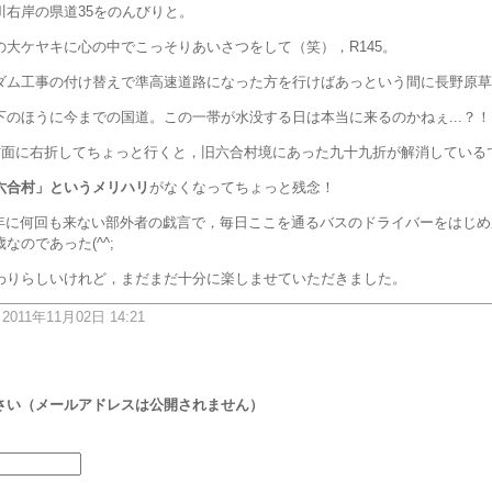
川右岸の県道35をのんびりと。
の大ケヤキに心の中でこっそりあいさつをして（笑），R145。
ダム工事の付け替えで準高速道路になった方を行けばあっという間に長野原草
下のほうに今までの国道。この一帯が水没する日は本当に来るのかねぇ...？！
六合方面に右折してちょっと行くと，旧六合村境にあった九十九折が解消してい
六合村」というメリハリ
がなくなってちょっと残念！
のは年に何回も来ない部外者の戯言で，毎日ここを通るバスのドライバーをはじ
なのであった(^^;
わりらしいけれど，まだまだ十分に楽しませていただきました。
: 2011年11月02日 14:21
さい（メールアドレスは公開されません）