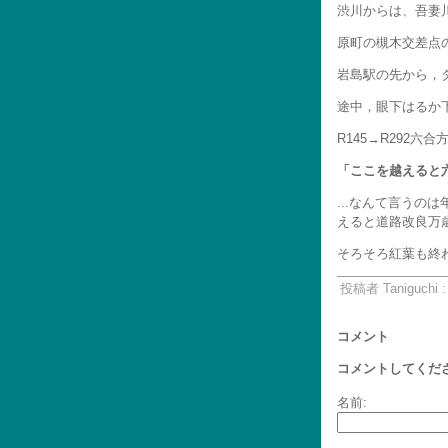
渋川からは、吾妻
原町の槻木交差点
岩島駅の先から，
途中，眼下はるか
R145→R292
「ここを越えると
...なんて言う
えると道路改良万歳
そろそろ紅葉も終
投稿者 Taniguchi 
コメント
コメントしてくだ
名前: