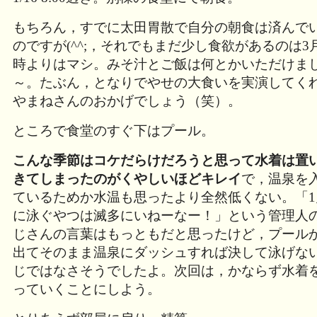
もちろん，すでに太田胃散で自分の朝食は済んで
のですが(^^;，それでもまだ少し食欲があるのは3
時よりはマシ。みそ汁とご飯は何とかいただけま
～。たぶん，となりでやせの大食いを実演してく
やまねさんのおかげでしょう（笑）。
ところで食堂のすぐ下はプール。
こんな季節はコケだらけだろうと思って水着は置
きてしまったのがくやしいほどキレイ
で，温泉を
ているためか水温も思ったより全然低くない。「1
に泳ぐやつは滅多にいねーなー！」という管理人
じさんの言葉はもっともだと思ったけど，プール
出てそのまま温泉にダッシュすれば決して泳げな
じではなさそうでしたよ。次回は，かならず水着
っていくことにしよう。