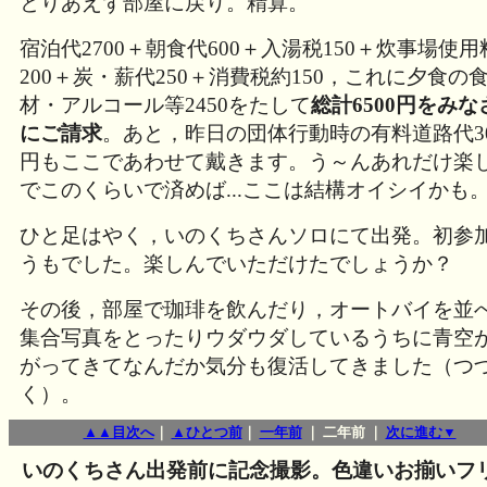
とりあえず部屋に戻り。精算。
宿泊代2700＋朝食代600＋入湯税150＋炊事場使用
200＋炭・薪代250＋消費税約150，これに夕食の
材・アルコール等2450をたして
総計6500円をみな
にご請求
。あと，昨日の団体行動時の有料道路代3
円もここであわせて戴きます。う～んあれだけ楽
でこのくらいで済めば...ここは結構オイシイかも
ひと足はやく，いのくちさんソロにて出発。初参
うもでした。楽しんでいただけたでしょうか？
その後，部屋で珈琲を飲んだり，オートバイを並
集合写真をとったりウダウダしているうちに青空
がってきてなんだか気分も復活してきました（つ
く）。
▲▲目次へ
｜
▲ひとつ前
｜
一年前
｜ 二年前 ｜
次に進む▼
いのくちさん出発前に記念撮影。色違いお揃いフ