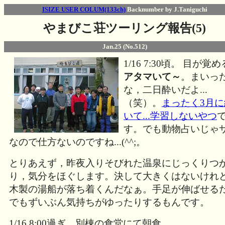
ISIZE USER COLUM(133ch)
Backnumber by J.Taniguchi
やまびこ荘ツーリング報告(5)
Jan.25 (No.512)
1/16 7:30頃。 目が覚
アタマいて～
。まいっ
な，二日酔いだよ...
（笑）。
まったく3月に
いて...学習しないやつ
す。でも動物占いじゃ
なので仕方ないのですね...(^^;。
とりあえず，昨夜入りそびれた温泉にじっくりつ
り，気分をほぐします。決して大きくはないけれ
木製の湯船が落ち着くんだなぁ。手足が伸ばせる
でもずいぶん気持ちがゆったりするもんです。
1/16 8:00過ぎ。別棟の食堂にて朝食。