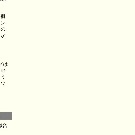
一概
ョン
ての
うか
どは
もの
ろう
（つ
▼
似合