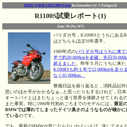
ISIZE USER COLUM(133ch)
Backnumber by J.Taniguchi
R1100S試乗レポート(1)
June 29 (No.567)
パリダカ号，K100RSとうちにある
はどちらもほぼ10年選手。
1989年式の
パリダカ号はうちに来て
半で約20,000kmを走破。先日50,000
超えました
。昨年５月にうちに来た
K100RSも約１年で12,000kmを走り
なく65,000km。
整備日誌を振り返ると，消耗品以外
思いのほか手がかかるなぁ...と思ったりもするけれど，日
オートバイとはまたちょっと違う世界を体験させてくれる
また事実。特に1990年代初めごろまでのモデルには，
最近
BMWでは薄れてしまったドイツ臭さのようなものが確かに
ている
のです。
でも，最新のBMWが気にならないかといえば...決してそん