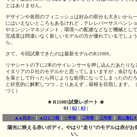
とはありません。
デザインや各部のフィニッシュは好みの部分も大きいから
にはいえないところもあるけれど，テレレバーサスペンシ
やエンジンマネジメント，環境への配慮などなど機械とし
完成度は間違いなく新しいモデルの方が優れているでしょ
ら。
さて。今回試乗できたのは最新モデルのR1100S。
リヤシートの下に2本のサイレンサーを押し込んだあたりな
イタリアのＤ社のモデルかと思ってしまいますが，余計な
を落として行ったら同じような処理になってしまったのだ
と好意的に解釈しつつ，とりあえず，箱根を目指します。
づく）
★ R1100S試乗レポート ★
01 |
02
|
03
|
▲▲目次へ
｜
▲ひとつ前
｜
一年前
｜
二年前
｜
三年前
｜
次に進む
陽光に映える赤いボディ。やはり”走り”のモデルは赤がお
い。