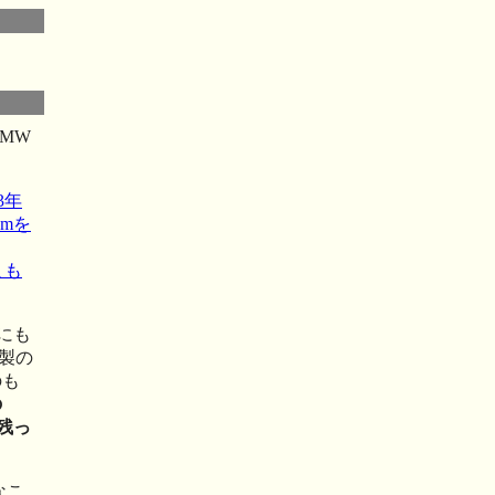
BMW
3年
kmを
まも
にも
本製の
のも
の
残っ
なこ