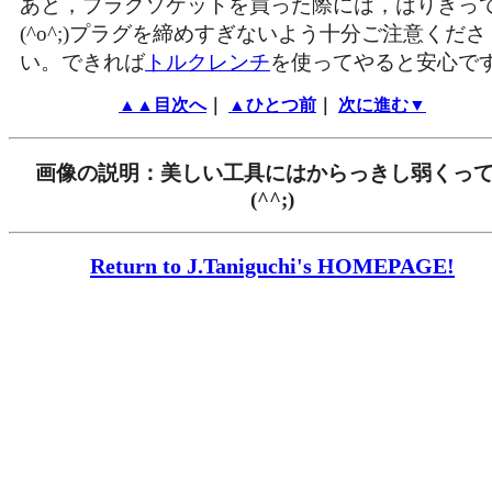
あと，プラグソケットを買った際には，はりきっ
(^o^;)プラグを締めすぎないよう十分ご注意くださ
い。できれば
トルクレンチ
を使ってやると安心で
▲▲目次へ
｜
▲ひとつ前
｜
次に進む▼
画像の説明：美しい工具にはからっきし弱くって..
(^^;)
Return to J.Taniguchi's HOMEPAGE!