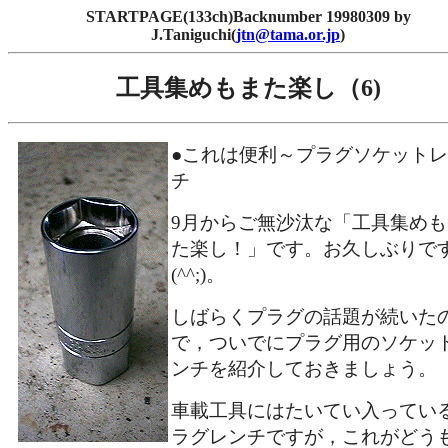
STARTPAGE(133ch)Backnumber 19980309 by
J.Taniguchi(
jtn@tama.or.jp
)
工具集めもまた楽し（6)
●これは便利～プラグソケット
チ
9月からご無沙汰な「工具集めも
た楽し！」です。お久しぶりで
(^^;)。
しばらくプラグの話題が続いた
で，ついでにプラグ用のソケッ
ンチを紹介しておきましょう。
車載工具にはたいてい入ってい
ラグレンチですが，これがどう