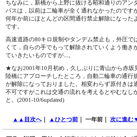
ちなみに，新橋から上野に抜ける昭和通りのアン
パスは，以前は二輪車が全く通れなかったのです
何年か前にほとんどの区間通行禁止解除になった
です。
高速道路の80キロ規制やタンデム禁止も，外圧で
くて，自らの手でもって解除されていくよう働き
ていきたいものですが...。
★なお2001年10月初め，久しぶりに青山から赤坂
陸橋にアプローチしたところ，自動二輪車の通行
が解除になっておりました。相変わらず原付きは
不可ですがこれは交通の流れを考えるとやむなし
と。(2001-10/6updated)
▲▲目次へ
｜
▲ひとつ前
｜ 一年前｜
次に進む