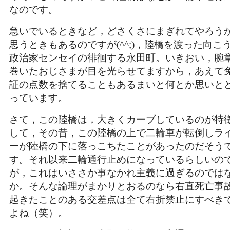
なのです。
急いでいるときなど，どさくさにまぎれてやろう
思うときもあるのですが(^^;)，陸橋を渡った向こ
政治家センセイの徘徊する永田町。いきおい，腕
巻いたおじさまが目を光らせてますから，あえて
証の点数を捨てることもあるまいと何とか思いと
っています。
さて，この陸橋は，大きくカーブしているのが特
して，その昔，この陸橋の上で二輪車が転倒しラ
ーが陸橋の下に落っこちたことがあったのだそう
す。それ以来二輪通行止めになっているらしいの
が，これはいささか事なかれ主義に過ぎるのでは
か。そんな論理がまかりとおるのなら右直死亡事
起きたことのある交差点は全て右折禁止にすべき
よね（笑）。