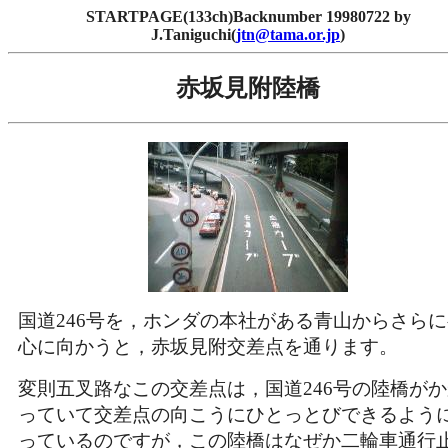
STARTPAGE(133ch)Backnumber 19980722 by
J.Taniguchi(
jtn@tama.or.jp
)
赤坂見附陸橋
国道246号を，ホンダの本社がある青山からさら
心に向かうと，赤坂見附交差点を通ります。
変則五叉路なこの交差点は，国道246号の陸橋が
っていて交差点の向こうにひとっとびできるよう
っているのですが，この陸橋はなぜか二輪車通行