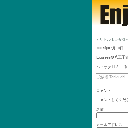
« リトルホンダ引
2007年07月10日
Express＠八王子
ハイオク11.3L 単
投稿者 Taniguchi 
コメント
コメントしてくだ
名前:
メールアドレス: