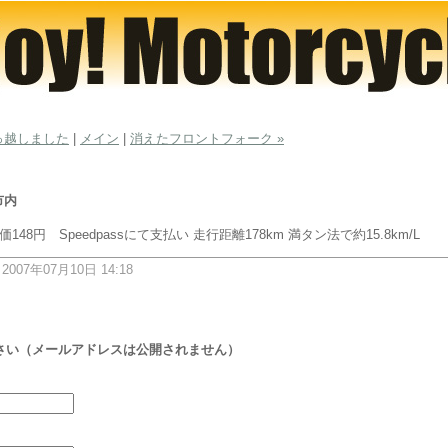
っ越しました
|
メイン
|
消えたフロントフォーク »
市内
価148円 Speedpassにて支払い 走行距離178km 満タン法で約15.8km/L
: 2007年07月10日 14:18
さい（メールアドレスは公開されません）