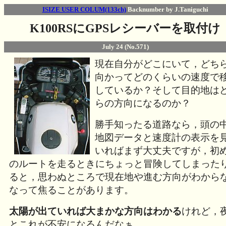
ISIZE USER COLUM(133ch)
Backnumber by J.Taniguchi
K100RSにGPSレシーバーを取付け
July 24 (No.571)
現在自分がどこにいて，どち
向かってどのくらいの速度で
しているか？そして目的地は
らの方向になるのか？
勝手知ったる道路なら，頭の
地図データと速度計の表示を
いればまず大丈夫ですが，初
のルートを走るときにちょっと冒険してしまった
ると，思わぬところで現在地や進む方向がわから
なって焦ることがあります。
太陽が出ていれば大まかな方向はわかる
けれど，
とこれが不安になるんだなぁ。