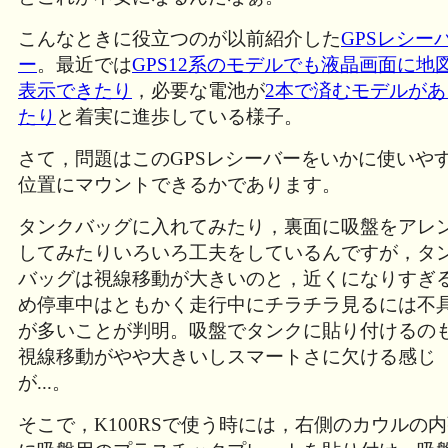
こんなときに役立つのが以前紹介した
GPSレシー
ー
。最近では
GPS12系のモデルでも液晶画面に地
表示できたり
，必要な電池が
2本で済むモデルがあ
たり
と着実に進歩している様子。
さて，問題はこのGPSレシーバーをいかに使いや
位置にマウントできるかであります。
タンクバッグに入れてみたり，裏面に吸盤をアレ
してみたりいろいろ工夫をしているんですが，タ
バッグは視線移動が大きいのと，近くになりすぎ
め停車中はともかく走行中にチラチラ見るには不
が多いことが判明。吸盤でタンクに貼り付けるの
視線移動がやや大きいしスマートさに欠ける感じ
が...。
そこで，K100RSで使う時には，右側のカウルの