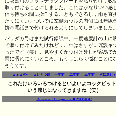
に吸盤用のプラスチックプレートを貼り付け，吸
取り付けることにしました。これはかなりいい感
信号待ちの間に操作することもできるし，雨も直
たりにくい。ついでに左側カウルの内側には無線
携帯電話まで付けられるようにしてしまいました
パリダカ号はまだ試行錯誤中。一度速度計の上に
で取り付けてみたけれど，これはさすがに冗談キ
ったです（笑）。見やすくかつ付け外しが容易で
雨に濡れにくいところ。もうしばらく悩むことに
そうです。
▲▲目次へ
｜
▲ひとつ前
｜
一年前
｜
二年前
｜
三年前
｜
次に進む
これだけいろいろつけるといよいよコックピット
いう感じになってきますね（笑）
Return to J.Taniguchi's HOMEPAGE!