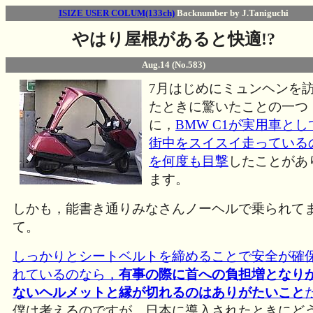
ISIZE USER COLUM(133ch)
Backnumber by J.Taniguchi
やはり屋根があると快適!?
Aug.14 (No.583)
7月はじめにミュンヘンを
たときに驚いたことの一つ
に，
BMW C1が実用車とし
街中をスイスイ走っている
を何度も目撃
したことがあ
ます。
しかも，能書き通りみなさんノーヘルで乗られて
て。
しっかりとシートベルトを締めることで安全が確
れているのなら，
有事の際に首への負担増となり
ないヘルメットと縁が切れるのはありがたいこと
僕は考えるのですが，日本に導入されたときにど