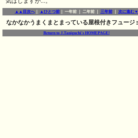
気はしますが...。
▲▲目次へ
｜
▲ひとつ前
｜ 一年前 ｜ 二年前 ｜
三年前
｜
次に進む
なかなかうまくまとまっている屋根付きフュージ
Return to J.Taniguchi's HOMEPAGE!