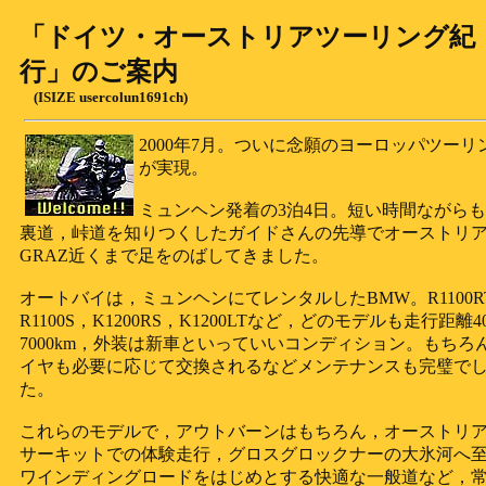
「ドイツ・オーストリアツーリング紀
行」のご案内
(ISIZE usercolun1691ch)
2000年7月。ついに念願のヨーロッパツーリ
が実現。
ミュンヘン発着の3泊4日。短い時間ながら
裏道，峠道を知りつくしたガイドさんの先導でオーストリ
GRAZ近くまで足をのばしてきました。
オートバイは，ミュンヘンにてレンタルしたBMW。R1100R
R1100S，K1200RS，K1200LTなど，どのモデルも走行距離40
7000km，外装は新車といっていいコンディション。もちろ
イヤも必要に応じて交換されるなどメンテナンスも完璧で
た。
これらのモデルで，アウトバーンはもちろん，オーストリア
サーキットでの体験走行，グロスグロックナーの大氷河へ
ワインディングロードをはじめとする快適な一般道など，