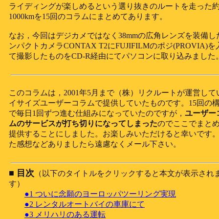
ライディングが楽しめるという選り抜きのルートを走った
1000kmを15回のコラムにまとめてあります。
なお，今回はデジカメではなく38mmの広角レンズを装備し
ンパクトカメラCONTAX T2にFUJIFILMのポジ(PROVIA)
て撮影したものをCD-R経由にてパソコンに取り込みました
このコラムは，2001年5月まで（株）リクルートが運営して
イサイズユーザーコラムで提供していたものです。15回の
で毎日1回ずつ進む仕組みになっていたのですが，
ユーザー
ムのサービスが打ち切りになってしまった
のでここでまと
提供することにしました。お楽しみいただけると幸いです
た感想などありましたら遠慮なくメール下さい。
■ 目次
（以下のタイトルをクリックすると本文が表示され
す）
●1 ついに念願のヨーロッパツーリング実現
●2 レンタルオートバイの車庫にて
●3 メリハリのある運転