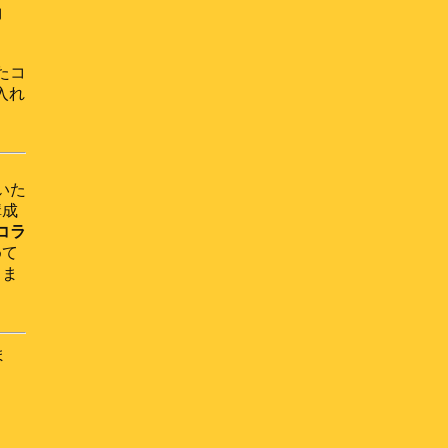
約
たコ
を入れ
。
いた
構成
コラ
めて
。ま
ま