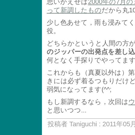
思いかえせば
2000年の7
って新調したもの
だから丸1
少し色あせて，雨も浸みて
役。
どちらかというと人間の方
のジッパーの出発点を差し
何となく手探りでやってます.
これからも（真夏以外は）
きには必ず着るつもりだけ
弱気になってます(^^;
もし新調するなら，次回は
と思いつつ...
投稿者 Taniguchi : 2011年05