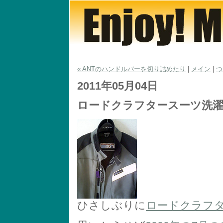
« ANTのハンドルバーを切り詰めたり
|
メイン
|
つ
2011年05月04日
ロードクラフタースーツ洗
ひさしぶりに
ロードクラフ