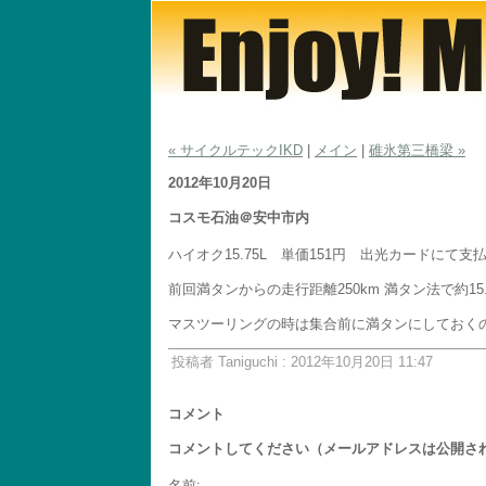
« サイクルテックIKD
|
メイン
|
碓氷第三橋梁 »
2012年10月20日
コスモ石油＠安中市内
ハイオク15.75L 単価151円 出光カードにて支
前回満タンからの走行距離250km 満タン法で約15.9
マスツーリングの時は集合前に満タンにしておくのがお
投稿者 Taniguchi : 2012年10月20日 11:47
コメント
コメントしてください（メールアドレスは公開さ
名前: