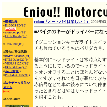
●
整備記録
colum「オートバイは楽しい！」
2004年0
○
R100GS PD('89)
■バイクのキーがドライバーにな
○
motocompo('82)
○
Little Honda('66)
イグニッションキーがライトスイッ
○
Trek7400('03)
チも兼ねているうちのパリダカ号。
●過去の整備記録
○
BMW K100RS('91)
基本的にヘッドライトは常時点灯す
○
KTM Duke620('94)
○
VESPA P125X('82)
るようにしているのでヘッドライト
○
HONDA Dax('95)
○
Audi80('86)
をオンオフすることはほとんどない
○
PEUGEOT405('91)
んですが，それでも日が暮れてから
●
法令データ提供シ
赤信号などで車の後ろについて停ま
ステム
ったときなどはやはりヘッドライト
(new)
を消すことも。
●UserColum