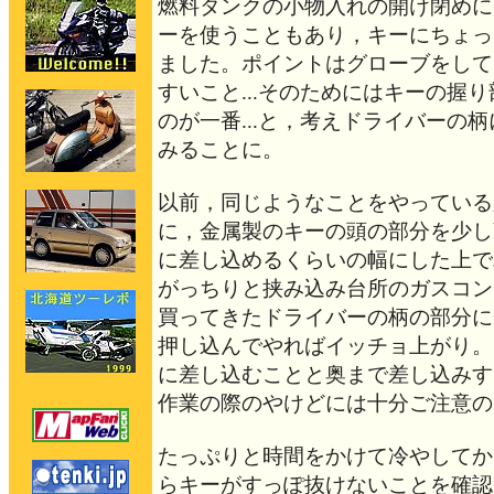
燃料タンクの小物入れの開け閉めに
ーを使うこともあり，キーにちょっ
ました。ポイントはグローブをして
すいこと...そのためにはキーの握
のが一番...と，考えドライバーの
みることに。
以前，同じようなことをやっている
に，金属製のキーの頭の部分を少し
に差し込めるくらいの幅にした上で
がっちりと挟み込み台所のガスコン
買ってきたドライバーの柄の部分に
押し込んでやればイッチョ上がり。
に差し込むことと奥まで差し込みす
作業の際のやけどには十分ご注意の
たっぷりと時間をかけて冷やしてか
らキーがすっぽ抜けないことを確認