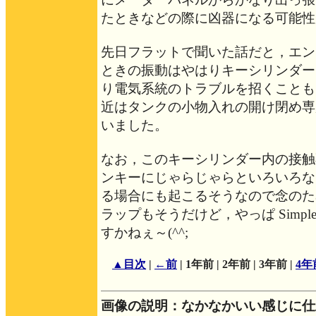
たときなどの際に凶器になる可能性
先日フラットで聞いた話だと，エン
ときの振動はやはりキーシリンダー
り電気系統のトラブルを招くことも
近はタンクの小物入れの開け閉め専
いました。
なお，このキーシリンダー内の接触
ンキーにじゃらじゃらといろいろな
る場合にも起こるそうなので念のた
ラップもそうだけど，やっぱ Simple is
すかねぇ～(^^;
▲目次
|
←前
|
1年前 |
2年前 |
3年前 |
4年
画像の説明：なかなかいい感じに仕