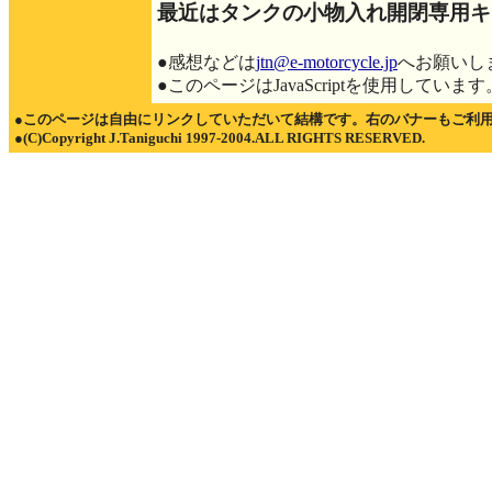
最近はタンクの小物入れ開閉専用キ
●感想などは
jtn@e-motorcycle.jp
へお願いし
●このページはJavaScriptを使用しています
●このページは自由にリンクしていただいて結構です。右のバナーもご利
●(C)Copyright J.Taniguchi 1997-2004.ALL RIGHTS RESERVED.