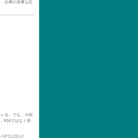
中，白樺の見事な紅
ている。でも，今回
，R16ではなく府
GPS12XL
)と