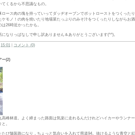
いてくるから不思議なもの。
豚ロース肉の塊を持っていってダッヂオーブンでポットローストをつくったり
たケモノ！の肉を焼いたり地場菜たっぷりのみそ汁をつくったりしながらお酒
のは26時近かったかも。
になりっぱなしで申し訳ありません＆ありがとうございます(^^)。
:
15:01
|
コメント (0)
ー(2)
丸高峰林道。よく締まった路面は気楽に走れるんだけれどハイカーやランナー
りと。
たたび舗装路になり，ちょっと気合いを入れて県道94。抜けるような青空と