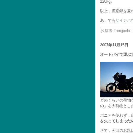
220kg。
以上，備忘録を兼
あ，でも
サインハ
投稿者 Taniguchi 
2007年11月15日
オートバイで運ぶ
どのくらいの荷物
の」を大荷物とし
パニアを使わず，
を失ってしまった
さて，今回のお題