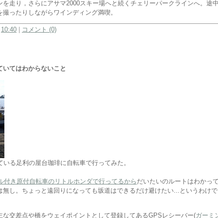
ンを走り，さらにアサマ2000スキー場へと続くチェリーパークラインへ。途
を撮ったりしながらワインディング満喫。
:
10:40
|
コメント (0)
ていてはわからないこと
けている足利の屋台珈琲に自転車で行ってみた。
ダル付き原付自転車のリトルホンダで行ってるから
だいたいのルートはわかっ
無し。ちょっと遠回りになっても坂道はできるだけ避けたい...というわけで
主な交差点や橋をウェイポイントとして登録してあるGPSレシーバー(
ガーミン