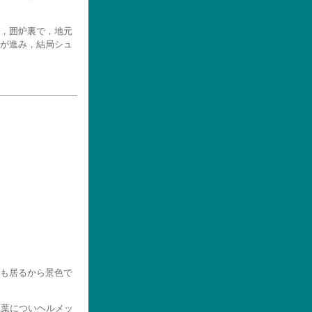
，囲炉裏で，地元
が進み，結局シュ
も居るから景色で
紅葉についヘルメッ