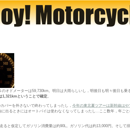
のオドメーターは59,730km。明日は大雨らしいし，明後日も明々後日も乗
は1,321kmということで確定
。
のカバーを外さないで終わってしまったし，
今年の東北夏ツアーは新幹線はや
内に出るときにはオートバイは使わなくなってしまったし...ここ数年，年ご
ど走ると仮定してガソリン消費量は約90L。ガソリン代は約13,000円。そして