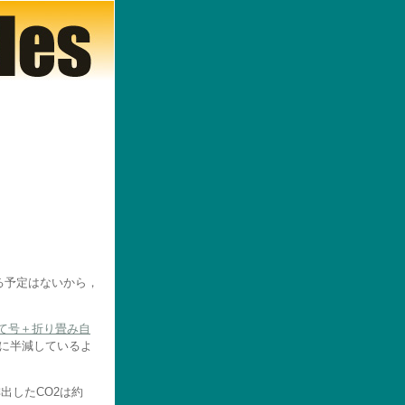
る予定はないから，
て号＋折り畳み自
とに半減しているよ
排出したCO2は約