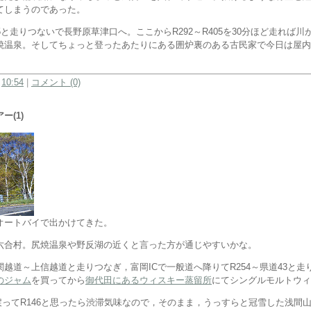
てしまうのであった。
145と走りつないで長野原草津口へ。ここからR292～R405を30分ほど走れば
焼温泉。そしてちょっと登ったあたりにある囲炉裏のある古民家で今日は屋内
:
10:54
|
コメント (0)
ー(1)
オートバイで出かけてきた。
六合村。尻焼温泉や野反湖の近くと言った方が通じやすいかな。
越道～上信越道と走りつなぎ，富岡ICで一般道へ降りてR254～県道43と走
のジャム
を買ってから
御代田にあるウィスキー蒸留所
にてシングルモルトウィ
戻ってR146と思ったら渋滞気味なので，そのまま，うっすらと冠雪した浅間