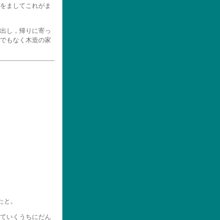
をましてこれがま
出し，帰りに寄っ
でもなく木造の家
たと。
ていくうちにだん