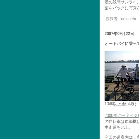
麓の浅間サンライ
葉をバックに写真
投稿者 Taniguchi 
2007年09月22日
オートバイに乗っ
10年以上通い続
2000年に一度ペ
の自転車は原動機は
中街道を北上。
今回の道案内は，