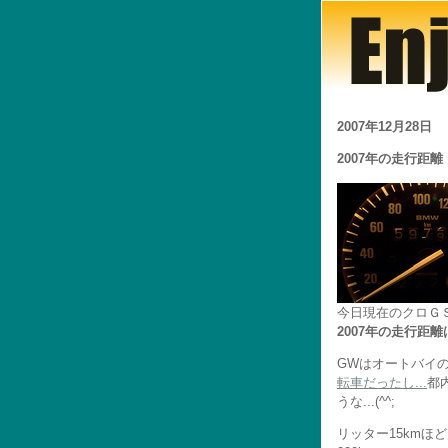
2007年12月28日
2007年の走行距離
今日現在のクロＧＳ
2007年の走行距離
GWはオートバイ
転車だったし...
都
うな...(^^;
リッター15kmほ