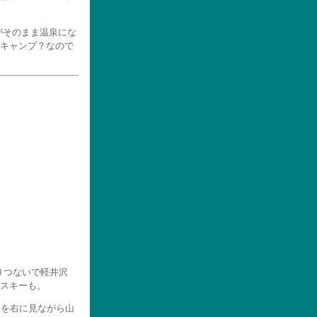
川がそのまま温泉にな
キャンプ？なので
りつないで軽井沢
スキーも。
山を右に見ながら山