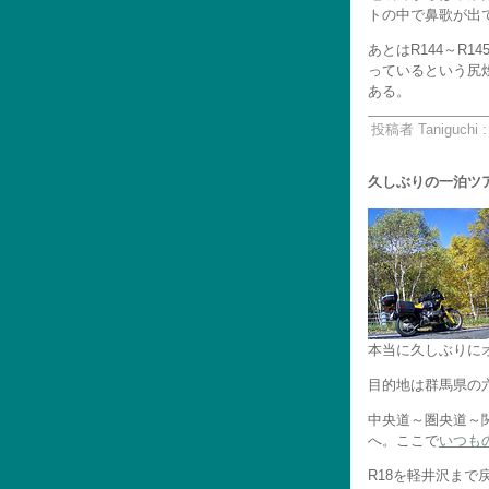
トの中で鼻歌が出
あとはR144～R
っているという尻
ある。
投稿者 Taniguchi 
久しぶりの一泊ツア
本当に久しぶりに
目的地は群馬県の
中央道～圏央道～関
へ。ここで
いつも
R18を軽井沢まで