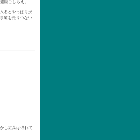
遽腹ごしらえ。
を入るとやっぱり渋
ら県道を走りつない
。
かし紅葉は遅れて