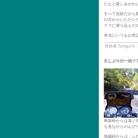
だんと親しみがわ
すべて自炊だから
の方からいただい
ラフに潜り込んだ
本当にいつもお世話
投稿者 Taniguchi 
久しぶりの一泊ツア
車坂峠からは湯ノ
も見ながらのんび
地蔵峠からは，ふ