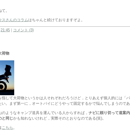
ねて。
ウスさんのコラム
はちゃんと続けておりますぞよ。
:
21:45
|
コメント (3)
大荷物
を指して大荷物というかは人それぞれだろうけど，とりあえず個人的には「パ
たい。まず第一に，オートバイにどうやって固定するかで悩んでしまうのであ
山のようなキャンプ道具を運んでいる人からすれば，
ナビに頼り切って道案内
のと同じ
かも知れないけれど，実際そのとおりなのである(笑)。
は
こちら
。