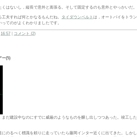
たくはないし，縦長で意外と嵩張る。そして固定するのも意外とやっかいだ。
ろ工夫すれば何とかなるもんだね。
タイダウンベルト
は，オートバイをトラン
いってのがよくわかりましたです。
:
16:57
|
コメント (2)
ー(5)
，まだ建設中なのにすでに威厳のようなものを醸し出しつつあった。竣工した
道にのるべく標識を頼りに走っていたら藤岡インター近くに出てきた。しかし