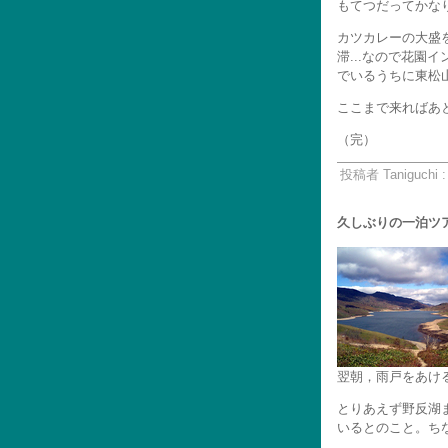
もてつだってかな
カツカレーの大盛
滞...なので花
でいるうちに東松
ここまで来ればあと
（完）
投稿者 Taniguchi 
久しぶりの一泊ツア
翌朝，雨戸をあけ
とりあえず野反湖
いるとのこと。ち