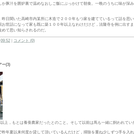
しか豚汁を囲炉裏で温めなおしご飯にぶっかけて朝食。一晩のうちに味が深み
。
，昨日聞いた高崎市内某所に木造で２００年もつ家を建てているって話を思い
回お世話になって家も既に築１００年以上なわけだけど，法隆寺を例に出すま
改めて思い知らされるのだ。
:
09:52
|
コメント (0)
ー(3)
0年以上，もとは養蚕農家だったとのこと。そして以前は馬も一緒に飼われてい
で昨年夏以来何度か貸して頂いているんだけど，掃除を重ね少しずつ手を入れ