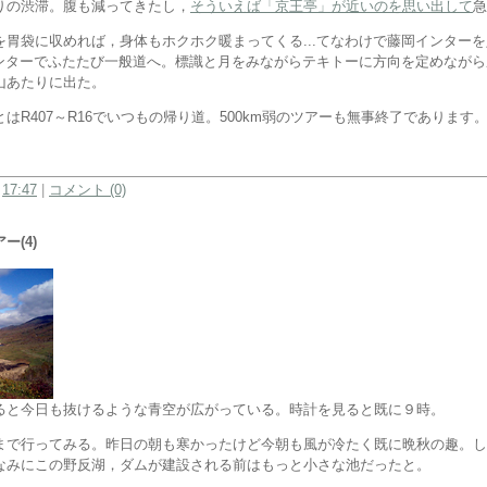
りの渋滞。腹も減ってきたし，
そういえば「京王亭」が近いのを思い出して
急
を胃袋に収めれば，身体もホクホク暖まってくる...てなわけで藤岡インター
園インターでふたたび一般道へ。標識と月をみながらテキトーに方向を定めなが
山あたりに出た。
はR407～R16でいつもの帰り道。500km弱のツアーも無事終了であります
:
17:47
|
コメント (0)
ー(4)
ると今日も抜けるような青空が広がっている。時計を見ると既に９時。
まで行ってみる。昨日の朝も寒かったけど今朝も風が冷たく既に晩秋の趣。し
なみにこの野反湖，ダムが建設される前はもっと小さな池だったと。