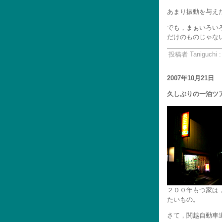
あまり振動を与え
でも，まぁいろい
だけのものじゃな
投稿者 Taniguchi 
2007年10月21日
久しぶりの一泊ツア
２００年もつ家は
たいもの。
さて，関越自動車