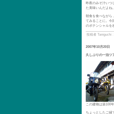
昨夜のみそ汁いつ
た美味いんだよね
朝食を食べながら
てみることに。今
のポテンシャルを
投稿者 Taniguchi 
2007年10月20日
久しぶりの一泊ツア
この建物は築10
ちょっとしたご縁